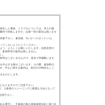
発生した事故、トラブルについては、本人の責
囲内で対処しますが、以後一切の責任は負いませ
持参下さい。参加賞、
No.
カード
(
ゼッケン
)
と
ってこないようにしてください。
よう、よろしくお願いいたします。自然災害や
、参加料等の返却は致しません。
い。
材等はございませんので、各自で準備願います
を中止する事がございます。その際、参加料の
す。中止に関する案内は、前日の
20
時頃もしく
るものとします。
認となりますのでご注意下さい。
方、上級者のトレーニングに最適な大会となって
活用下さい。
令を遵守し、主催者の個人情報保護法針に基づき