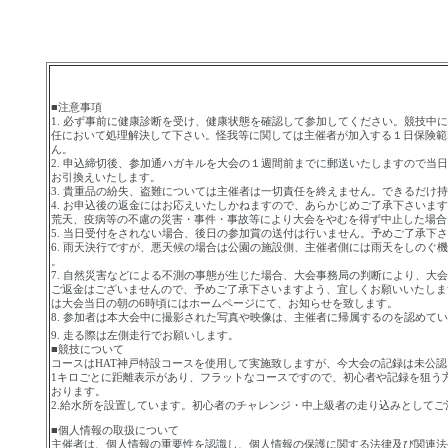
■注意事項
1.
必ず事前に健康診断を受け、健康状態を確認して参加してください。競技中に
任において処理解決して下さい。怪我等に関しては主催者が加入する１日保険範
ん。
2.
申込締切後、参加通ハガキルを大会の１週間前までに郵送いたしますので当日
お引換えいたします。
3.
貴重品の紛失、盗難については主催者は一切責任を終えません。できるだけ持
4.
お申込後の返金にはお応えいたしかねますので、あらかじめご了承下さいます
荒天、疫病等の不慮の災害・事件・事故等により大会をやむを得ず中止した場合
5.
当日受付をされない場合、後日の参加賞の送付は行いません。予めご了承下さ
6.
雨天決行ですが、悪天候の場合は公園の施設側、主催者側には雨天をしのぐ機
。
7.
自然災害などによる不測の事態が生じた場合、大会事務局の判断により、大会
ご返金はございませんので、予めご了承下さいますよう、宜しくお願いいたしま
は大会当日の朝の
6
時頃にはホームページにて、お知らせを致します。
8.
参加者は本大会中に撮影された写真や映像は、主催者に帰属するのを認めてい
9.
走る際は左側走行でお願いします。
■競技について
コースはHAT神戸特設コースを使用して実施致しますが、今大会の記録は未公
1
キロごとに距離表示があり、フラットなコースですので、初心者や記録を狙う
おります。
2.
給水所を設置しています。初心者のチャレンジ・中上級者の走り込みとしてご
■個人情報の取扱について
主催者は、個人情報の重要性を認識し、個人情報の保護に関する法律及び関連法