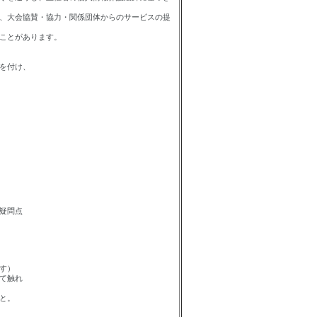
、大会協賛・協力・関係団体からのサービスの提
ことがあります。
を付け、
、疑問点
す）
げて触れ
と。