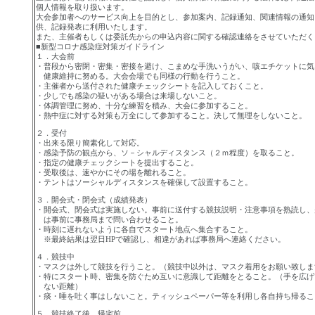
個人情報を取り扱います。
大会参加者へのサービス向上を目的とし、参加案内、記録通知、関連情報の通知
供、記録発表に利用いたします。
また、主催者もしくは委託先からの申込内容に関する確認連絡をさせていただく
■新型コロナ感染症対策ガイドライン
１．大会前
・普段から密閉・密集・密接を避け、こまめな手洗いうがい、咳エチケットに気
健康維持に努める。大会会場でも同様の行動を行うこと。
・主催者から送付された健康チェックシートを記入しておくこと。
・少しでも感染の疑いがある場合は来場しないこと。
・体調管理に努め、十分な練習を積み、大会に参加すること。
・熱中症に対する対策も万全にして参加すること。決して無理をしないこと。
２．受付
・出来る限り簡素化して対応。
・感染予防の観点から、ソ－シャルディスタンス（２ｍ程度）を取ること。
・指定の健康チェックシートを提出すること。
・受取後は、速やかにその場を離れること。
・テントはソーシャルディスタンスを確保して設置すること。
３．開会式・閉会式（成績発表）
・開会式、閉会式は実施しない。事前に送付する競技説明・注意事項を熟読し
は事前に事務局まで問い合わせること。
・時刻に遅れないように各自でスタート地点へ集合すること。
※最終結果は翌日
HP
で確認し、相違があれば事務局へ連絡ください。
４．競技中
・マスクは外して競技を行うこと。（競技中以外は、マスク着用をお願い致しま
・特にスタート時、密集を防ぐため互いに意識して距離をとること。（手を広
ない距離）
・痰・唾を吐く事はしないこと。ティッシュペーパー等を利用し各自持ち帰るこ
５．競技終了後、帰宅前