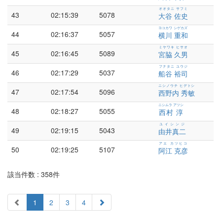
オオタニ サフミ
43
02:15:39
5078
大谷 佐史
ヨコカワ シゲカズ
44
02:16:37
5057
横川 重和
ミヤワキ ヒサオ
45
02:16:45
5089
宮脇 久男
フナタニ ユウジ
46
02:17:29
5037
船谷 裕司
ニシノウチ ヒデトシ
47
02:17:54
5096
西野内 秀敏
ニシムラ アツシ
48
02:18:27
5055
西村 淳
ユイシンジ
49
02:19:15
5043
由井真二
アエ カツヒコ
50
02:19:25
5107
阿江 克彦
該当件数 : 358件
(current)
1
2
3
4