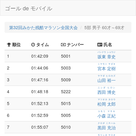
ゴール de モバイル
第32回みかた残酷マラソン全国大会
5部 男子 60才～69才
順位
タイム
ナンバー
氏名
バンドウ ショウジ
1
01:42:09
5001
坂東 章史
ミヤモト サダキ
2
01:44:06
5003
宮本 定樹
ヤマダ ヒロカズ
3
01:47:16
5009
山田 裕一
ニシダ ヒロシ
4
01:48:18
5222
西田 博史
マツオカ タロウ
5
01:52:13
5015
松岡 太郎
コモリ マサキ
6
01:52:59
5005
小森 正紀
クロダ ミチハル
7
01:55:07
5010
黒田 充治
モリシタ ヤスオ