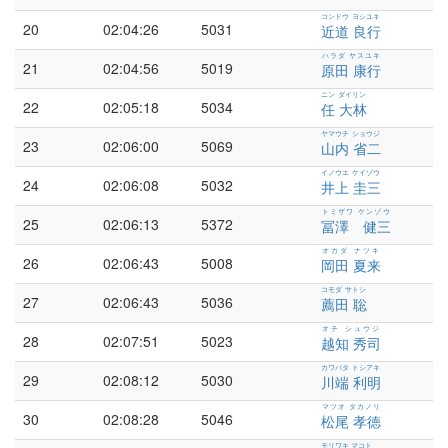
コンドウ ヨシユキ
20
02:04:26
5031
近道 良行
ハラダ ヤスユキ
21
02:04:56
5019
原田 康行
ニン ダイリン
22
02:05:18
5034
任 大林
ヤマウチ ショウジ
23
02:06:00
5069
山内 省二
イノウエ ケイゾウ
24
02:06:08
5032
井上 圭三
トミザワ ケンゾウ
25
02:06:13
5372
冨澤 健三
オカダ ナツキ
26
02:06:43
5008
岡田 夏来
コモダ サトシ
27
02:06:43
5036
薦田 聡
オチ シュウジ
28
02:07:51
5023
越知 秀司
カワバタ トシアキ
29
02:08:12
5030
川端 利明
マツオ タカノリ
30
02:08:28
5046
松尾 孝徳
モリワキ マコト