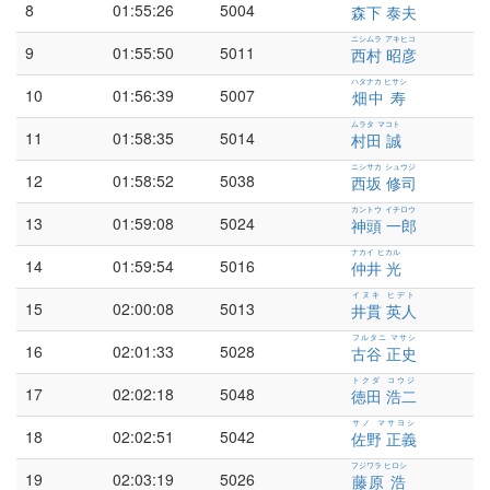
8
01:55:26
5004
森下 泰夫
ニシムラ アキヒコ
9
01:55:50
5011
西村 昭彦
ハタナカ ヒサシ
10
01:56:39
5007
畑中 寿
ムラタ マコト
11
01:58:35
5014
村田 誠
ニシサカ シュウジ
12
01:58:52
5038
西坂 修司
カントウ イチロウ
13
01:59:08
5024
神頭 一郎
ナカイ ヒカル
14
01:59:54
5016
仲井 光
イヌキ ヒデト
15
02:00:08
5013
井貫 英人
フルタニ マサシ
16
02:01:33
5028
古谷 正史
トクダ コウジ
17
02:02:18
5048
徳田 浩二
サノ マサヨシ
18
02:02:51
5042
佐野 正義
フジワラ ヒロシ
19
02:03:19
5026
藤原 浩