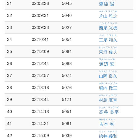
31
02:08:36
5045
森脇 誠
カタヤマ マサユキ
32
02:09:31
5040
片山 雅之
ニシオ ミツノリ
33
02:09:33
5027
西尾 光徳
ミオ カズヒサ
34
02:10:41
5054
三尾 和久
ヒガシガキ トシオ
35
02:12:09
5084
東垣 俊夫
ワタナベ シゲル
36
02:12:44
5088
渡辺 繁
ヤマオカ ヨシヒサ
37
02:12:57
5074
山岡 良久
ホリウチ ケイゾウ
38
02:13:18
5076
堀内 敬三
ムラシマ ヒロノブ
39
02:13:44
5171
村島 寛宣
タカタニ リョウヘイ
40
02:14:13
5051
高谷 良平
ヨシモト サトシ
41
02:14:21
5061
吉本 智
ワタイ ヨシカズ
42
02:15:09
5039
綿井 義和